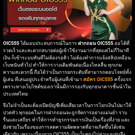
OIC555
ได้มอบประสบการณ์ในการ
ฝากถอน OIC555
ออโต้ที่
รวดเร็วและสะดวกสบายต่อผู้เข้าใช้งานมากที่สุดแค่ไม่กี่วินาที
เงิน ก็เข้าระบบทันทีไม่ต้องรอคิว ไม่ต้องทำการแจ้งสลิปเหมือน
เว็บพนันทั่วไป ทำให้การวางเดิมพันต่อเนื่องไหลลื่น ทุกเกม
ความสะดวกนี้ ถือได้ว่าเป็นการยกระดับที่สามารถตอบโจทย์ทั้ง
ผู้เล่น ที่เล่นอยู่ประจำหรือผู้เล่นที่เข้ามา
สมัคร OIC555
ครั้งแรก
เพราะทางเว็บไซต์ของเรานั้นมีการรองรับทุกธนาคารชั้นนำใน
ประเทศไทย
จึงไม่จำเป็นจะต้องเปิดบัญชีเพิ่มเสียเวลาในการโยกเงินไปมาให้
ปวดหัว ทุกยอดในการฝากถอนจะถูกจัดการอย่างแม่นยำ ราบ
รื่นและเสถียร ทำให้การทำธุรกรรมการเงินเป็นเรื่องที่ง่าย และ
ยังช่วยในเรื่องของการลดความผิดพลาดที่อาจเกิดขึ้นได้เช่น
เดียวกัน เพราะเนื่องจาก OIC555 เป็นเว็บตรงไม่ผ่านเอเย่นจึง