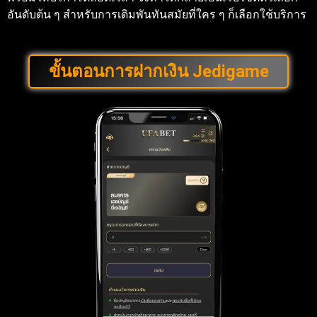
อันดับต้น ๆ สำหรับการเดิมพันทันสมัยที่ใคร ๆ ก็เลือกใช้บริการ
ขั้นตอนการฝากเงิน Jedigame