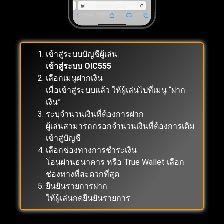
เข้าสู่ระบบบัญชีผู้เล่น
เข้าสู่ระบบ OIC555
เลือกเมนูฝากเงิน
เมื่อเข้าสู่ระบบแล้ว ให้ผู้เล่นไปที่เมนู “ฝาก
เงิน”
ระบุจำนวนเงินที่ต้องการฝาก
ผู้เล่นสามารถกรอกจำนวนเงินที่ต้องการเติม
เข้าสู่บัญชี
เลือกช่องทางการชำระเงิน
โอนผ่านธนาคาร หรือ True Wallet เลือก
ช่องทางที่สะดวกที่สุด
ยืนยันรายการฝาก
ให้ผู้เล่นกดยืนยันรายการ