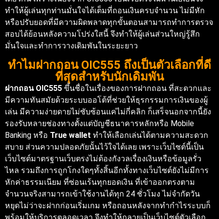
ทำให้ผู้เล่นทุกท่านมั่นใจได้เต็มที่ถอนเงินครบจำนวน ไม่มีหัก
หรือปรับยอดที่มีความผิดพลาดทุกขั้นตอนสามารถทำการตรวจ
สอบได้ย้อนหลังความโปร่งใสนี้ จึงทำให้ผู้เล่นส่วนใหญ่รู้สึก
มั่นใจและทำการวางเดิมพันในระยะยาว
ทำไมฝากถอน OIC555 ถึงเป็นตัวเลือกที่ดี
ที่สุดสำหรับนักเดิมพัน
ฝากถอน OIC555
ขึ้นชื่อในเรื่องของการฝากถอน ที่สะดวกและ
มีความทันสมัยด้วยระบบออโต้ที่ช่วยให้ธุรกรรมการเงินของผู้
เล่น มีความง่ายดายไม่ซับซ้อนแค่ไม่กี่คลิก ก็เสร็จนอกจากนี้ยัง
รองรับหลายช่องทางตั้งแต่บัญชีธนาคารหลักหรือ Mobile
Banking หรือ
True wallet
ทำให้เลือกเล่นได้ตามความสะดวก
สบาย ส่วนความปลอดภัยนั้นไว้ใจได้เลย เพราะเว็บไซต์นี้เป็น
เว็บไซต์มาตรฐานเว็บตรงไม่ต้องกังวลเรื่องเงินหรือข้อมูลรั่ว
ไหล รวมถึงการถูกโกงใดๆทั้งสิ้นอีกทั้งทางเว็บไซต์ยังไม่มีการ
หักค่าธรรมเนียม ที่ซ่อนเร้นทุกยอดเงิน ที่เข้าออกตรงตาม
จำนวนจริงสามารถเข้าใช้งานได้ทุก 24 ชั่วโมง ไม่จำกัดวัน
หยุดไม่ว่าจะฝากก่อนเริ่มเกม หรือถอนหลังจากทำกำไรระบบก็
พร้อมให้บริการตลอดเวลา จึงทำให้กลายเป็นเว็บไซต์ตัวเลือก